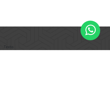
Texto
Texto
En
InnTegra
llevamos más de 25 años ayudando
a empresas como la tuya a digitalizar,
automatizar y controlar todos sus procesos con
soluciones ERP de clase mundial
:
Implementamos
Odoo
:
ERP moderno,